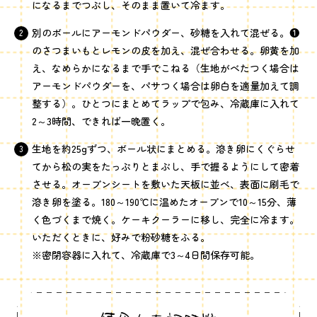
になるまでつぶし、そのまま置いて冷ます。
別のボールにアーモンドパウダー、砂糖を入れて混ぜる。❶
のさつまいもとレモンの皮を加え、混ぜ合わせる。卵黄を加
え、なめらかになるまで手でこねる（生地がべたつく場合は
アーモンドパウダーを、パサつく場合は卵白を適量加えて調
整する）。ひとつにまとめてラップで包み、冷蔵庫に入れて
2～3時間、できれば一晩置く。
生地を約25gずつ、ボール状にまとめる。溶き卵にくぐらせ
てから松の実をたっぷりとまぶし、手で握るようにして密着
させる。オーブンシートを敷いた天板に並べ、表面に刷毛で
溶き卵を塗る。180～190℃に温めたオーブンで10～15分、薄
く色づくまで焼く。ケーキクーラーに移し、完全に冷ます。
いただくときに、好みで粉砂糖をふる。
※密閉容器に入れて、冷蔵庫で3～4日間保存可能。