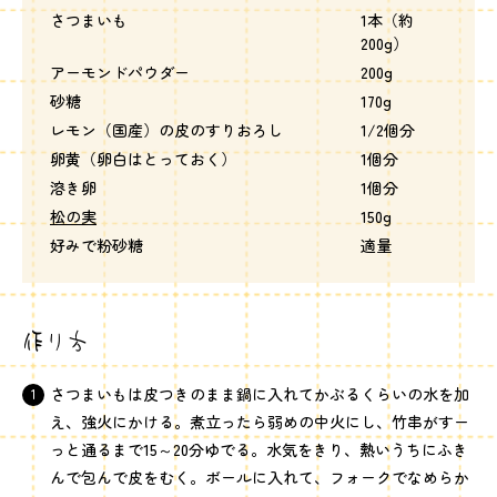
さつまいも
1本（約
200g）
アーモンドパウダー
200g
砂糖
170g
レモン（国産）の皮のすりおろし
1/2個分
卵黄（卵白はとっておく）
1個分
溶き卵
1個分
松の実
150g
好みで粉砂糖
適量
作り方
さつまいもは皮つきのまま鍋に入れてかぶるくらいの水を加
え、強火にかける。煮立ったら弱めの中火にし、竹串がすー
っと通るまで15～20分ゆでる。水気をきり、熱いうちにふき
んで包んで皮をむく。ボールに入れて、フォークでなめらか