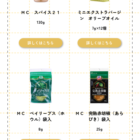
ＭＣ スパイス２１
ミニエクストラバージ
ン オリーブオイル
130g
7g×12個
詳しくはこちら
詳しくはこちら
ＭＣ ベイリーブス（ホ
ＭＣ 完熟赤胡椒（あら
ウル）袋入
びき）袋入
8g
25g