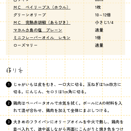
ＭＣ ベイリーブス（ホウル）
1枚
グリーンオリーブ
10～12個
ＭＣ 完熟赤胡椒（あらびき）
小さじ1/4
マヨルカ島の塩 プレーン
適量
ミニフレーバーオイル レモン
1個
ローズマリー
適量
作り方
じゃがいもは皮をむき、一口大に切る。玉ねぎは1㎝四方に
切る。にんじん、セロリは1㎝角に切る。
鶏肉はペーパータオルで水気を拭く。ボールにAの材料を入
れて混ぜ合わせ、鶏肉を加えて全体にまぶしつける。
大きめのフライパンにオリーブオイルを中火で熱し、鶏肉を
並べ入れて、途中返しながら両面にこんがりと焼き色をつけ