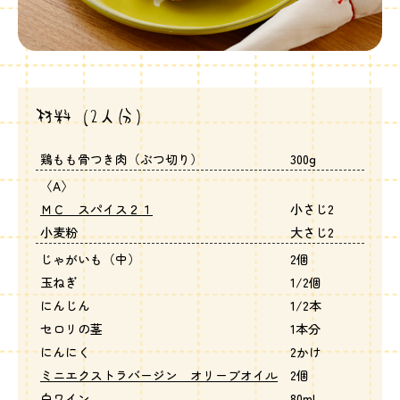
材料（2人分）
鶏もも骨つき肉（ぶつ切り）
300g
〈A〉
ＭＣ スパイス２１
小さじ2
小麦粉
大さじ2
じゃがいも（中）
2個
玉ねぎ
1/2個
にんじん
1/2本
セロリの茎
1本分
にんにく
2かけ
ミニエクストラバージン オリーブオイル
2個
白ワイン
80ml